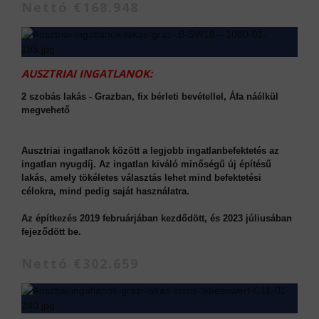
Nettó €168.948
AUSZTRIAI INGATLANOK:
2 szobás lakás - Grazban, fix bérleti bevétellel, Áfa náélkül
megvehető
Ausztriai ingatlanok között a legjobb ingatlanbefektetés az
ingatlan nyugdíj. Az ingatlan kiváló minőségű új építésű
lakás, amely tökéletes választás lehet mind befektetési
célokra, mind pedig saját használatra.
Az építkezés 2019 februárjában kezdődött, és 2023 júliusában
fejeződött be.
Nettó €302.659