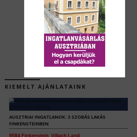
KIEMELT AJÁNLATAINK
AUSZTRIAI INGATLANOK: 3 SZOBÁS LAKÁS
FINKENSTEINBEN
9584 Finkenstein, Villach Land