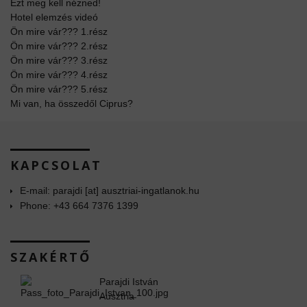
Ezt meg kell nézned!
Hotel elemzés videó
Ön mire vár??? 1.rész
Ön mire vár??? 2.rész
Ön mire vár??? 3.rész
Ön mire vár??? 4.rész
Ön mire vár??? 5.rész
Mi van, ha összedől Ciprus?
KAPCSOLAT
E-mail: parajdi [at] ausztriai-ingatlanok.hu
Phone: +43 664 7376 1399
SZAKÉRTŐ
Parajdi István
Ausztria