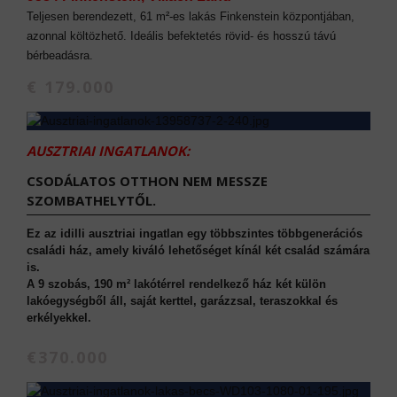
Teljesen berendezett, 61 m²-es lakás Finkenstein központjában,
azonnal költözhető. Ideális befektetés rövid- és hosszú távú
bérbeadásra.
€ 179.000
AUSZTRIAI INGATLANOK:
CSODÁLATOS OTTHON NEM MESSZE
SZOMBATHELYTŐL.
Ez az idilli ausztriai ingatlan egy többszintes többgenerációs
családi ház, amely kiváló lehetőséget kínál két család számára
is.
A 9 szobás, 190 m² lakótérrel rendelkező ház két külön
lakóegységből áll, saját kerttel, garázzsal, teraszokkal és
erkélyekkel.
€370.000