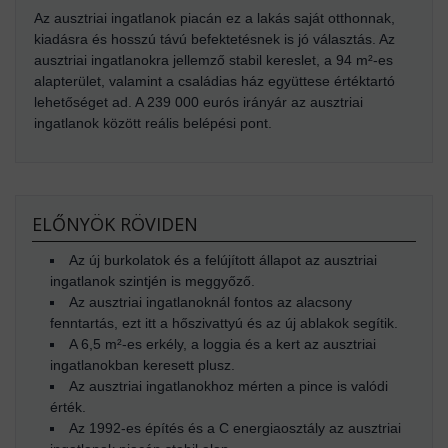
Az ausztriai ingatlanok piacán ez a lakás saját otthonnak,
kiadásra és hosszú távú befektetésnek is jó választás. Az
ausztriai ingatlanokra jellemző stabil kereslet, a 94 m²-es
alapterület, valamint a családias ház együttese értéktartó
lehetőséget ad. A 239 000 eurós irányár az ausztriai
ingatlanok között reális belépési pont.
ELŐNYÖK RÖVIDEN
Az új burkolatok és a felújított állapot az ausztriai
ingatlanok szintjén is meggyőző.
Az ausztriai ingatlanoknál fontos az alacsony
fenntartás, ezt itt a hőszivattyú és az új ablakok segítik.
A 6,5 m²-es erkély, a loggia és a kert az ausztriai
ingatlanokban keresett plusz.
Az ausztriai ingatlanokhoz mérten a pince is valódi
érték.
Az 1992-es építés és a C energiaosztály az ausztriai