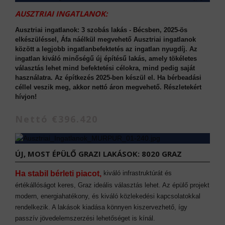
AUSZTRIAI INGATLANOK:
Ausztriai ingatlanok: 3 szobás lakás - Bécsben, 2025-ös
elkészüléssel, Áfa náélkül megvehető Ausztriai ingatlanok
között a legjobb ingatlanbefektetés az ingatlan nyugdíj. Az
ingatlan kiváló minőségű új építésű lakás, amely tökéletes
választás lehet mind befektetési célokra, mind pedig saját
használatra. Az építkezés 2025-ben készül el. Ha bérbeadási
céllel veszik meg, akkor nettó áron megvehető. Részletekért
hívjon!
Nettó €396.420
ÚJ, MOST ÉPÜLŐ GRAZI LAKÁSOK: 8020 GRAZ
Ha stabil bérleti piacot,
kiváló infrastruktúrát és
értékállóságot keres, Graz ideális választás lehet. Az épülő projekt
modern, energiahatékony, és kiváló közlekedési kapcsolatokkal
rendelkezik. A lakások kiadása könnyen kiszervezhető, így
passzív jövedelemszerzési lehetőséget is kínál.