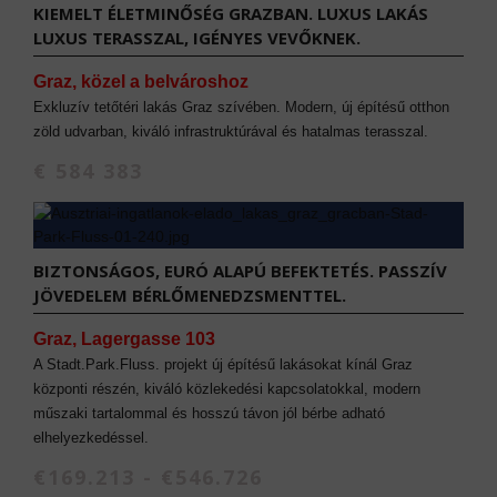
KIEMELT ÉLETMINŐSÉG GRAZBAN. LUXUS LAKÁS
LUXUS TERASSZAL, IGÉNYES VEVŐKNEK.
Graz, közel a belvároshoz
Exkluzív tetőtéri lakás Graz szívében. Modern, új építésű otthon
zöld udvarban, kiváló infrastruktúrával és hatalmas terasszal.
€ 584 383
BIZTONSÁGOS, EURÓ ALAPÚ BEFEKTETÉS. PASSZÍV
JÖVEDELEM BÉRLŐMENEDZSMENTTEL.
Graz, Lagergasse 103
A Stadt.Park.Fluss. projekt új építésű lakásokat kínál Graz
központi részén, kiváló közlekedési kapcsolatokkal, modern
műszaki tartalommal és hosszú távon jól bérbe adható
elhelyezkedéssel.
€169.213 - €546.726