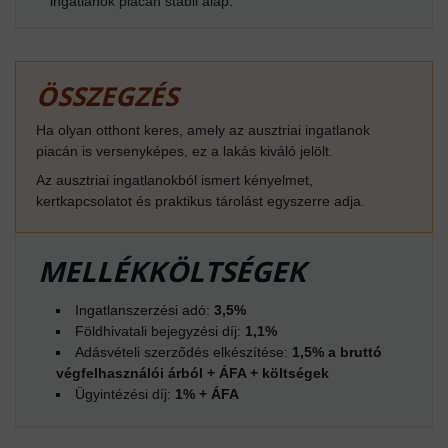
ingatlanok piacán stabil alap.
ÖSSZEGZÉS
Ha olyan otthont keres, amely az ausztriai ingatlanok
piacán is versenyképes, ez a lakás kiváló jelölt.
Az ausztriai ingatlanokból ismert kényelmet,
kertkapcsolatot és praktikus tárolást egyszerre adja.
MELLÉKKÖLTSÉGEK
Ingatlanszerzési adó:
3,5%
Földhivatali bejegyzési díj:
1,1%
Adásvételi szerződés elkészítése:
1,5% a bruttó
végfelhasználói árból + ÁFA + költségek
Ügyintézési díj:
1% + ÁFA