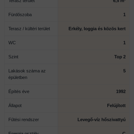
Terasz terület
6,5 m²
Fürdőszoba
1
Terasz / kültéri terület
Erkély, loggia és közös kert
WC
1
Szint
Top 2
Lakások száma az
5
épületben
Építés éve
1992
Állapot
Felújított
Fűtési rendszer
Levegő-víz hőszivattyú
Energia osztály
C