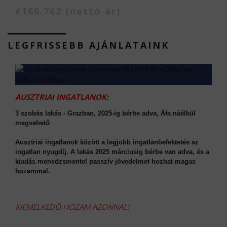
€166.762 (nettó ár)
LEGFRISSEBB AJÁNLATAINK
AUSZTRIAI INGATLANOK:
3 szobás lakás - Grazban, 2025-ig bérbe adva, Áfa náélkül
megvehető
Ausztriai ingatlanok között a legjobb ingatlanbefektetés az
ingatlan nyugdíj. A lakás 2025 márciusig bérbe van adva, és a
kiadás menedzsmentel passzív jövedelmet hozhat magas
hozammal.
KIEMELKEDŐ HOZAM AZONNAL!