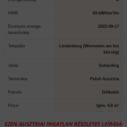
HWB
69 kWh/m²/év
Érvényes energia
2022-09-17
tanúsítvány
Település
Lindenberg (Wernstein am Inn
község)
Járás
Schärding
Tartomány
Felső-Ausztria
Fekvés
Délkeleti
Pince
Igen, 4,8 m²
EZEN AUSZTRIAI INGATLAN RÉSZLETES LEÍRÁSA