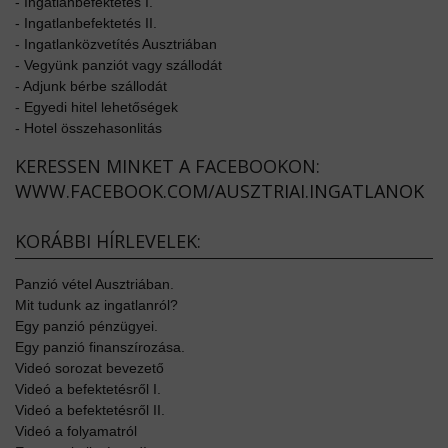
-
Ingatlanbefektetés I.
-
Ingatlanbefektetés II.
-
Ingatlanközvetítés Ausztriában
-
Vegyünk panziót vagy szállodát
-
Adjunk bérbe szállodát
-
Egyedi hitel lehetőségek
-
Hotel összehasonlitás
KERESSEN MINKET A FACEBOOKON:
WWW.FACEBOOK.COM/AUSZTRIAI.INGATLANOK
KORÁBBI HÍRLEVELEK:
Panzió vétel Ausztriában.
Mit tudunk az ingatlanról?
Egy panzió pénzügyei.
Egy panzió finanszírozása.
Videó sorozat bevezető
Videó a befektetésről I.
Videó a befektetésről II.
Videó a folyamatról