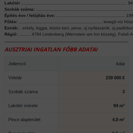
Lakótér
94
Szobák száma:
Építés éve / felújítás éve:
199
Fűtés:
levegő-víz hősz
Extrák:
erkély, loggia, közös kert, pince, új nyílászárók, új padlóbu
Régió:
4784 Lindenberg (Wernstein am Inn község), Felső-A
AUSZTRIAI INGATLAN FŐBB ADATAI
Jellemző
Adat
Vételár
239 000 €
Szobák száma
3
Lakótér mérete
94 m²
Pince alapterület
4,8 m²