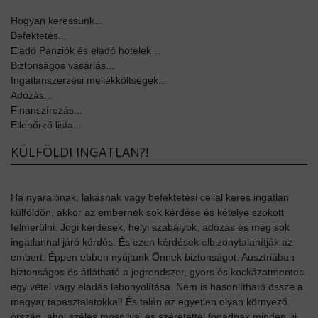
Hogyan keressünk...
Befektetés...
Eladó Panziók és eladó hotelek…
Biztonságos vásárlás...
Ingatlanszerzési mellékköltségek...
Adózás...
Finanszírozás...
Ellenőrző lista...
KÜLFÖLDI INGATLAN?!
Ha nyaralónak, lakásnak vagy befektetési céllal keres ingatlan
külföldön, akkor az embernek sok kérdése és kételye szokott
felmerülni. Jogi kérdések, helyi szabályok, adózás és még sok
ingatlannal járó kérdés. És ezen kérdések elbizonytalanítják az
embert. Éppen ebben nyújtunk Önnek biztonságot. Ausztriában
biztonságos és átlátható a jogrendszer, gyors és kockázatmentes
egy vétel vagy eladás lebonyolítása. Nem is hasonlítható össze a
magyar tapasztalatokkal! És talán az egyetlen olyan környező
ország, ahol széles mosollyal és szeretettel fogadnak minden új