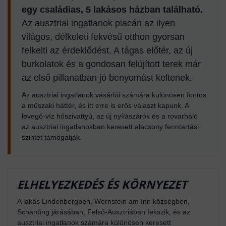
egy családias, 5 lakásos házban található.
Az ausztriai ingatlanok piacán az ilyen
világos, délkeleti fekvésű otthon gyorsan
felkelti az érdeklődést. A tágas előtér, az új
burkolatok és a gondosan felújított terek már
az első pillanatban jó benyomást keltenek.
Az ausztriai ingatlanok vásárlói számára különösen fontos
a műszaki háttér, és itt erre is erős választ kapunk. A
levegő-víz hőszivattyú, az új nyílászárók és a rovarháló
az ausztriai ingatlanokban keresett alacsony fenntartási
szintet támogatják.
ELHELYEZKEDÉS ÉS KÖRNYEZET
A lakás Lindenbergben, Wernstein am Inn községben,
Schärding járásában, Felső-Ausztriában fekszik, és az
ausztriai ingatlanok számára különösen keresett